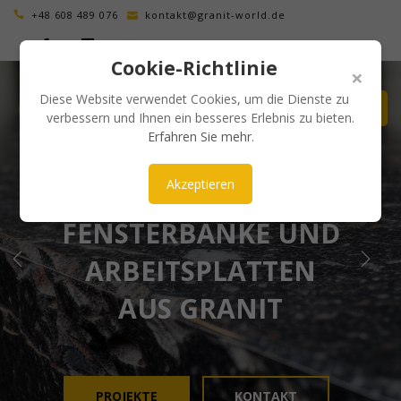
+48 608 489 076
kontakt@granit-world.de
Cookie-Richtlinie
×
Diese Website verwendet Cookies, um die Dienste zu
verbessern und Ihnen ein besseres Erlebnis zu bieten.
Erfahren Sie mehr
.
Akzeptieren
ÄSTHETISCH UND ZEITLOS
FENSTERBÄNKE UND
ARBEITSPLATTEN
AUS GRANIT
PROJEKTE
KONTAKT