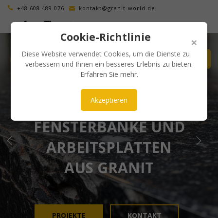
+48 608 489 076
kontakt@granit-world.de
Cookie-Richtlinie
×
Diese Website verwendet Cookies, um die Dienste zu
verbessern und Ihnen ein besseres Erlebnis zu bieten.
Erfahren Sie mehr
.
Akzeptieren
ÄSTHETISCH UND ZEITLOS
FENSTERBÄNKE UND
ARBEITSPLATTEN
AUS GRANIT
PROJEKTE
KONTAKT