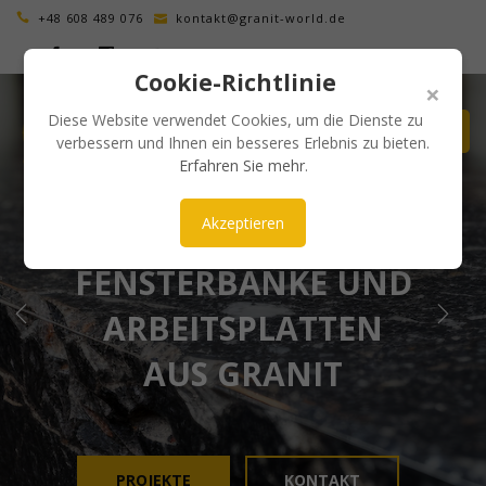
+48 608 489 076
kontakt@granit-world.de
Cookie-Richtlinie
×
Diese Website verwendet Cookies, um die Dienste zu
verbessern und Ihnen ein besseres Erlebnis zu bieten.
Erfahren Sie mehr
.
Akzeptieren
ÄSTHETISCH UND ZEITLOS
FENSTERBÄNKE UND
ARBEITSPLATTEN
AUS GRANIT
PROJEKTE
KONTAKT