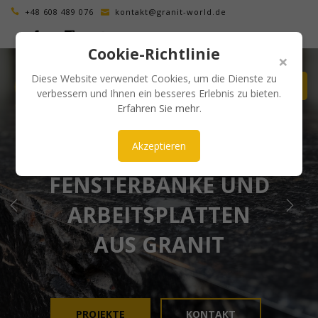
+48 608 489 076
kontakt@granit-world.de
Cookie-Richtlinie
×
Diese Website verwendet Cookies, um die Dienste zu
verbessern und Ihnen ein besseres Erlebnis zu bieten.
Erfahren Sie mehr
.
Akzeptieren
ÄSTHETISCH UND ZEITLOS
FENSTERBÄNKE UND
ARBEITSPLATTEN
AUS GRANIT
PROJEKTE
KONTAKT