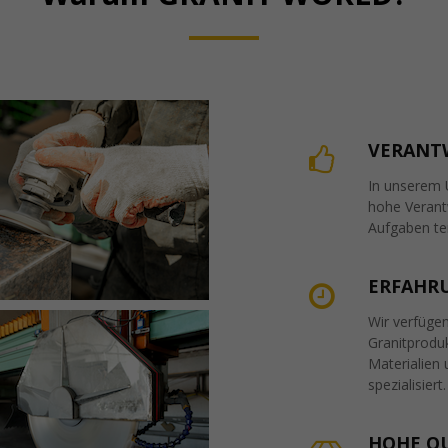
VERANT
In unserem 
hohe Verant
Aufgaben ter
ERFAHR
Wir verfüge
Granitprodu
Materialien
spezialisiert.
HOHE Q