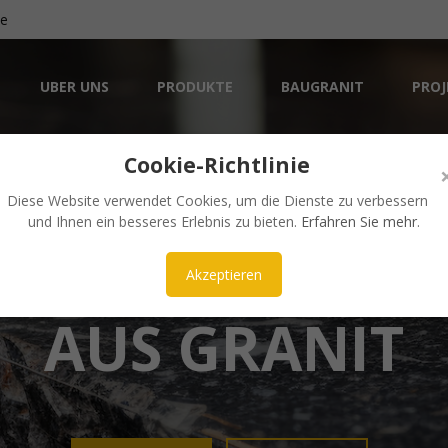
de
UBER UNS
PRODUKTE
BAUGRANIT
PROJ
Cookie-Richtlinie
Diese Website verwendet Cookies, um die Dienste zu verbessern
und Ihnen ein besseres Erlebnis zu bieten.
Erfahren Sie mehr
.
ÄSTHETISCH UND ZEITLOS
NKE UND ARBE
Akzeptieren
AUS GRANIT