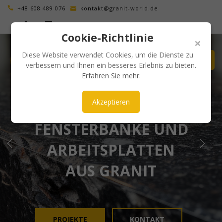
+48 608 489 076
kontakt@granit-world.de
Cookie-Richtlinie
×
Diese Website verwendet Cookies, um die Dienste zu
verbessern und Ihnen ein besseres Erlebnis zu bieten.
Erfahren Sie mehr
.
Akzeptieren
ÄSTHETISCH UND ZEITLOS
FENSTERBÄNKE UND
ARBEITSPLATTEN
AUS GRANIT
PROJEKTE
KONTAKT