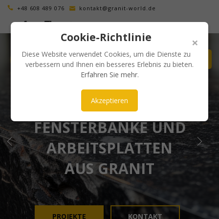
+48 608 489 076
kontakt@granit-world.de
Cookie-Richtlinie
×
Diese Website verwendet Cookies, um die Dienste zu
verbessern und Ihnen ein besseres Erlebnis zu bieten.
Erfahren Sie mehr
.
Akzeptieren
ÄSTHETISCH UND ZEITLOS
FENSTERBÄNKE UND
ARBEITSPLATTEN
AUS GRANIT
PROJEKTE
KONTAKT