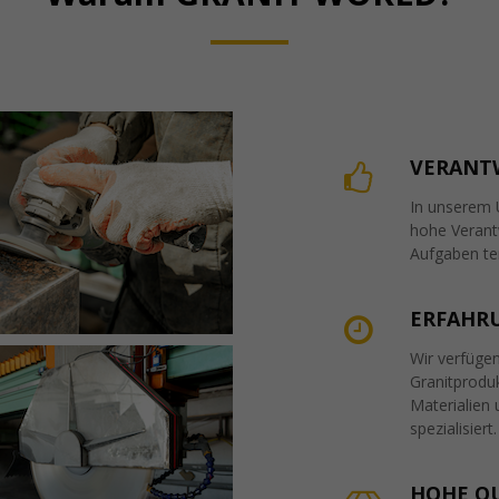
VERANT
In unserem 
hohe Verant
Aufgaben ter
ERFAHR
Wir verfüge
Granitprodu
Materialien
spezialisiert.
HOHE Q