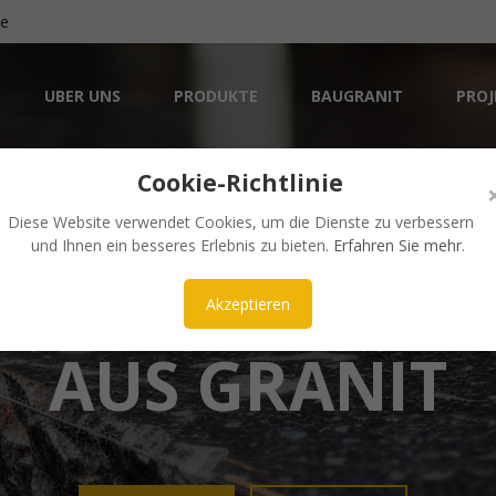
de
UBER UNS
PRODUKTE
BAUGRANIT
PROJ
Cookie-Richtlinie
Diese Website verwendet Cookies, um die Dienste zu verbessern
und Ihnen ein besseres Erlebnis zu bieten.
Erfahren Sie mehr
.
ÄSTHETISCH UND ZEITLOS
NKE UND ARBE
Akzeptieren
AUS GRANIT