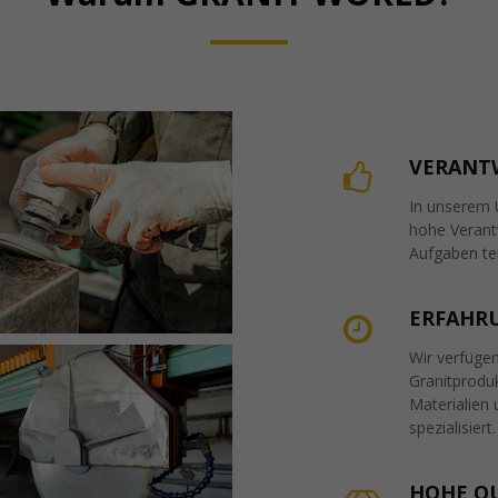
VERANT
In unserem 
hohe Verant
Aufgaben ter
ERFAHR
Wir verfüge
Granitprodu
Materialien
spezialisiert.
HOHE Q