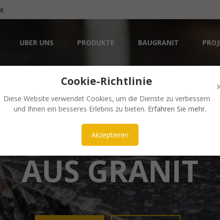
de
UBER UNS
PRODUKTE
BAUGRANIT
PROJ
Cookie-Richtlinie
Diese Website verwendet Cookies, um die Dienste zu verbessern
und Ihnen ein besseres Erlebnis zu bieten.
Erfahren Sie mehr
.
ÄSTHETISCH UND ZEITLOS
NKE UND ARBE
Akzeptieren
AUS GRANIT