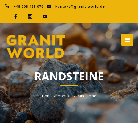
+48 608 489 076
kontakt@granit-world.de
RANDSTEINE
Home
>
Produkte
>
Randsteine